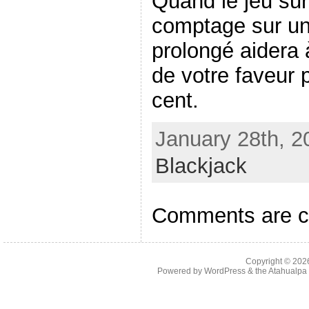
Quand le jeu sur
comptage sur un
prolongé aidera 
de votre faveur 
cent.
January 28th, 2
Blackjack
Comments are c
Copyright © 20
Powered by
WordPress
& the
Atahualp