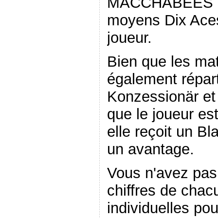
MACCHABEES et
moyens Dix Aces
joueur.
Bien que les ma
également répart
Konzessionär et l
que le joueur es
elle reçoit un Bl
un avantage.
Vous n'avez pas 
chiffres de chac
individuelles po