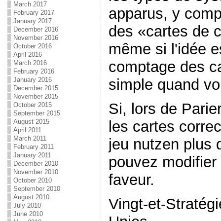
March 2017
apparus, y compr
February 2017
January 2017
des «cartes de 
December 2016
November 2016
même si l'idée 
October 2016
April 2016
comptage des car
March 2016
February 2016
simple quand vo
January 2016
December 2015
November 2015
Si, lors de Pari
October 2015
September 2015
les cartes corre
August 2015
April 2011
March 2011
jeu nutzen plus 
February 2011
January 2011
pouvez modifier 
December 2010
November 2010
faveur.
October 2010
September 2010
August 2010
Vingt-et-Stratég
July 2010
June 2010