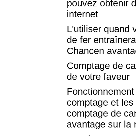
pouvez obtenir d
internet
L'utiliser quand
de fer entraîner
Chancen avantag
Comptage de car
de votre faveur
Fonctionnement 
comptage et les 
comptage de car
avantage sur la 