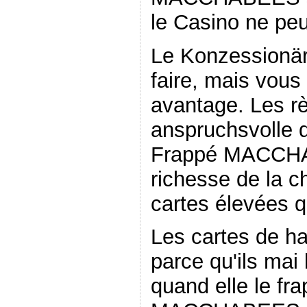
le Casino ne peu
Le Konzessionär 
faire, mais vous 
avantage. Les rè
anspruchsvolle q
Frappé MACCHA
richesse de la c
cartes élevées qu
Les cartes de ha
parce qu'ils mai
quand elle le fra