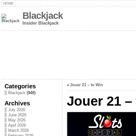
HOME
Blackjack
Insider Blackjack
Categories
«
Jouer 21 – to Win
Blackjack
(948)
Jouer 21 –
Archives
July 2026
June 2026
May 2026
April 2026
March 2026
February 2026