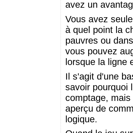
avez un avantage
Vous avez seule
à quel point la 
pauvres ou dans 
vous pouvez aug
lorsque la ligne 
Il s'agit d'une 
savoir pourquoi l
comptage, mais 
aperçu de comme
logique.