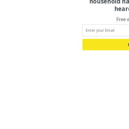
household na
hear
Free 