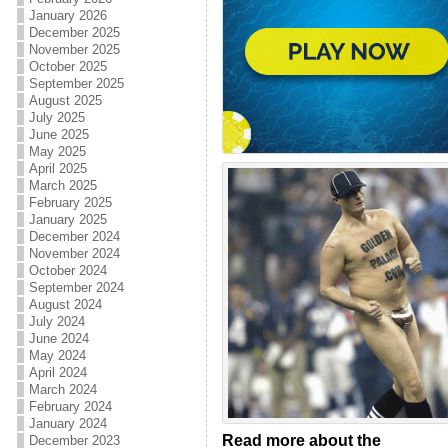
January 2026
December 2025
November 2025
October 2025
September 2025
August 2025
July 2025
June 2025
May 2025
April 2025
March 2025
February 2025
January 2025
December 2024
November 2024
October 2024
September 2024
August 2024
July 2024
June 2024
May 2024
April 2024
March 2024
February 2024
January 2024
Read more about the
December 2023