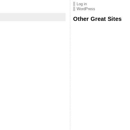
Log in
WordPress
Other Great Sites