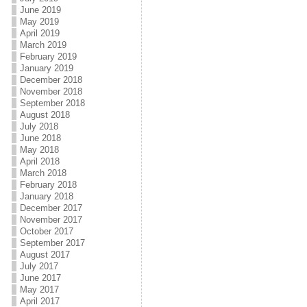
June 2019
May 2019
April 2019
March 2019
February 2019
January 2019
December 2018
November 2018
September 2018
August 2018
July 2018
June 2018
May 2018
April 2018
March 2018
February 2018
January 2018
December 2017
November 2017
October 2017
September 2017
August 2017
July 2017
June 2017
May 2017
April 2017