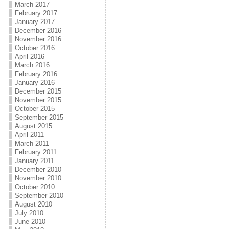
March 2017
February 2017
January 2017
December 2016
November 2016
October 2016
April 2016
March 2016
February 2016
January 2016
December 2015
November 2015
October 2015
September 2015
August 2015
April 2011
March 2011
February 2011
January 2011
December 2010
November 2010
October 2010
September 2010
August 2010
July 2010
June 2010