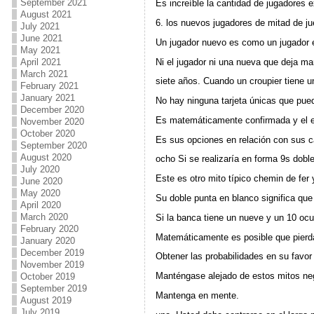
September 2021
Es increíble la cantidad de jugadores 
August 2021
6. los nuevos jugadores de mitad de ju
July 2021
June 2021
Un jugador nuevo es como un jugador e
May 2021
Ni el jugador ni una nueva que deja ma
April 2021
March 2021
siete años. Cuando un croupier tiene 
February 2021
January 2021
No hay ninguna tarjeta únicas que pued
December 2020
Es matemáticamente confirmada y el es
November 2020
October 2020
Es sus opciones en relación con sus car
September 2020
August 2020
ocho Si se realizaría en forma 9s doble,
July 2020
Este es otro mito típico chemin de fer
June 2020
May 2020
Su doble punta en blanco significa que
April 2020
March 2020
Si la banca tiene un nueve y un 10 ocu
February 2020
Matemáticamente es posible que pierda
January 2020
December 2019
Obtener las probabilidades en su favor
November 2019
Manténgase alejado de estos mitos neg
October 2019
September 2019
Mantenga en mente.
August 2019
July 2019