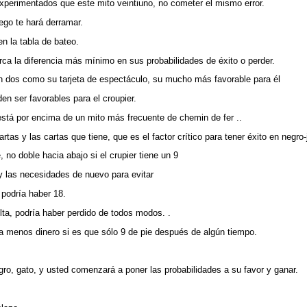
experimentados que este mito veintiuno, no cometer el mismo error.
ego te hará derramar.
n la tabla de bateo.
rca la diferencia más mínimo en sus probabilidades de éxito o perder.
un dos como su tarjeta de espectáculo, su mucho más favorable para él
en ser favorables para el croupier.
tá por encima de un mito más frecuente de chemin de fer ..
tas y las cartas que tiene, que es el factor crítico para tener éxito en negro-
 no doble hacia abajo si el crupier tiene un 9
 y las necesidades de nuevo para evitar
 podría haber 18.
lta, podría haber perdido de todos modos. .
 menos dinero si es que sólo 9 de pie después de algún tiempo.
ro, gato, y usted comenzará a poner las probabilidades a su favor y ganar.