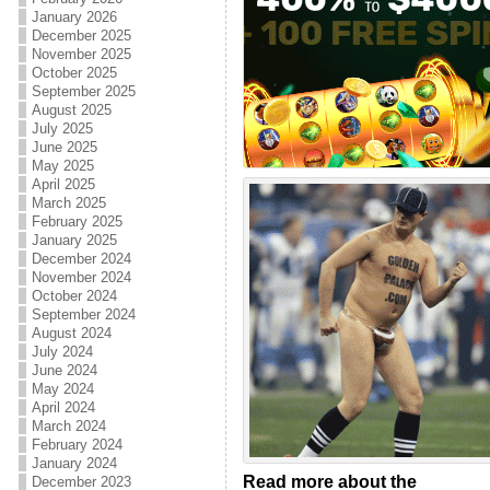
January 2026
December 2025
November 2025
October 2025
September 2025
August 2025
July 2025
June 2025
May 2025
April 2025
March 2025
February 2025
January 2025
December 2024
November 2024
October 2024
September 2024
August 2024
July 2024
June 2024
May 2024
April 2024
March 2024
February 2024
January 2024
Read more about the
December 2023