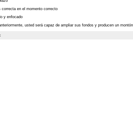
plazo
s correcta en el momento correcto
do y enfocado
a anteriormente, usted será capaz de ampliar sus fondos y producen un montón
k