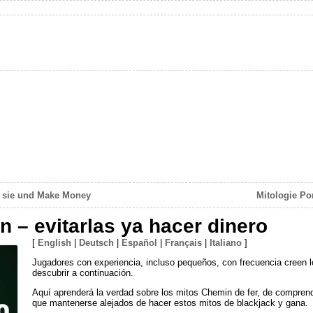
 sie und Make Money
Mitologie Pon
n – evitarlas ya hacer dinero
[
English
|
Deutsch
|
Español
|
Français
|
Italiano
]
Jugadores con experiencia, incluso pequeños, con frecuencia creen 
descubrir a continuación.
Aquí aprenderá la verdad sobre los mitos Chemin de fer, de comprend
que mantenerse alejados de hacer estos mitos de blackjack y gana.