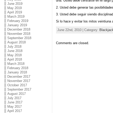
una. Usted debe centrarse en el largo 
June 2019
2. Usted debe generar las posibilidade
May 2019
April 2019
3. Usted debe seguir siendo disciplina
March 2019
February 2019
Si lo hace y evitar los mitos veintiun
January 2019
December 2018
June 22nd, 2010 | Category:
Blackjac
November 2018
September 2018
August 2018
Comments are closed.
July 2018
June 2018
May 2018
April 2018
March 2018
February 2018
January 2018
December 2017
November 2017
October 2017
September 2017
August 2017
July 2017
June 2017
May 2017
April 2017