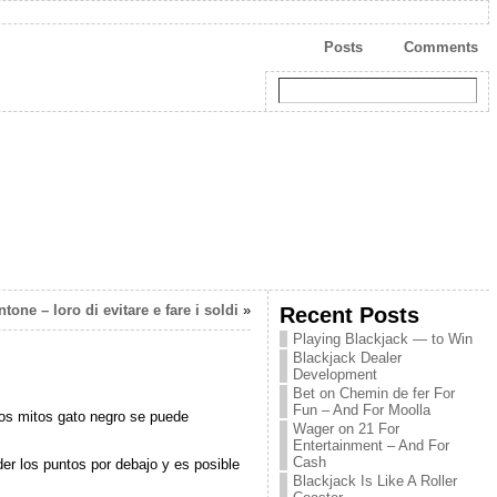
Posts
Comments
tone – loro di evitare e fare i soldi
»
Recent Posts
Playing Blackjack — to Win
Blackjack Dealer
Development
Bet on Chemin de fer For
Fun – And For Moolla
los mitos gato negro se puede
Wager on 21 For
Entertainment – And For
Cash
er los puntos por debajo y es posible
Blackjack Is Like A Roller