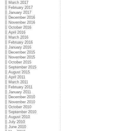
March 2017
February 2017
January 2017
December 2016
November 2016
October 2016
April 2016
March 2016
February 2016
January 2016
December 2015
November 2015
October 2015
September 2015
August 2015
April 2011
March 2011
February 2011
January 2011
December 2010
November 2010
October 2010
September 2010
August 2010
July 2010
June 2010