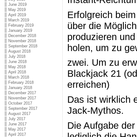
June 2019
May 2019
Erfolgreich beim 
April 2019
March 2019
über die Möglich
February 2019
January 2019
produzieren und 
December 2018
November 2018
holen, um zu ge
September 2018
August 2018
July 2018
zwei. Um zu erw
June 2018
May 2018
Blackjack 21 (od
April 2018
March 2018
erreichen)
February 2018
January 2018
December 2017
Das ist wirklich 
November 2017
October 2017
Jack-Mythos.
September 2017
August 2017
July 2017
Die Aufgabe der 
June 2017
May 2017
lediglich die Ha
April 2017