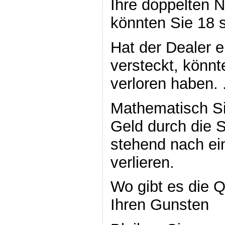
Ihre doppelten 
könnten Sie 18 s
Hat der Dealer 
versteckt, könn
verloren haben. 
Mathematisch Sie
Geld durch die S
stehend nach ein
verlieren.
Wo gibt es die Q
Ihren Gunsten