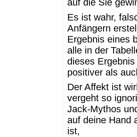
auf die Sie gewin
Es ist wahr, fals
Anfängern erste
Ergebnis eines 
alle in der Tabel
dieses Ergebnis 
positiver als au
Der Affekt ist wi
vergeht so ignor
Jack-Mythos und
auf deine Hand a
ist,