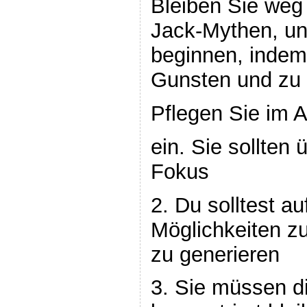
Bleiben Sie weg 
Jack-Mythen, un
beginnen, indem
Gunsten und zu
Pflegen Sie im 
ein. Sie sollten 
Fokus
2. Du solltest au
Möglichkeiten zu
zu generieren
3. Sie müssen di