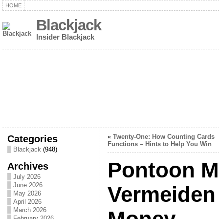
HOME
Blackjack
Insider Blackjack
Categories
«
Twenty-One: How Counting Cards
Functions – Hints to Help You Win
Blackjack
(948)
Pontoon M
Archives
July 2026
June 2026
Vermeiden
May 2026
April 2026
March 2026
Money
February 2026