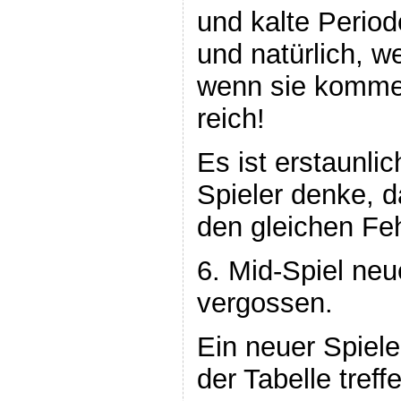
und kalte Period
und natürlich, w
wenn sie komme
reich!
Es ist erstaunlic
Spieler denke, 
den gleichen Fe
6. Mid-Spiel neu
vergossen.
Ein neuer Spieler
der Tabelle treff