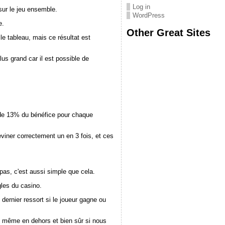
Log in
 sur le jeu ensemble.
WordPress
e.
Other Great Sites
le tableau, mais ce résultat est
us grand car il est possible de
e de 13% du bénéfice pour chaque
viner correctement un en 3 fois, et ces
 pas, c'est aussi simple que cela.
gles du casino.
ernier ressort si le joueur gagne ou
nt même en dehors et bien sûr si nous