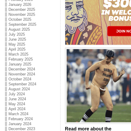
January 2026
December 2025
November 2025
October 2025
September 2025
August 2025
July 2025
June 2025
May 2025
April 2025
March 2025
February 2025
January 2025
December 2024
November 2024
October 2024
September 2024
August 2024
July 2024
June 2024
May 2024
April 2024
March 2024
February 2024
January 2024
Read more about the
December 2023