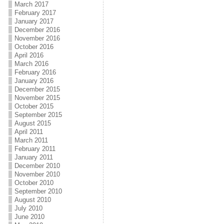
March 2017
February 2017
January 2017
December 2016
November 2016
October 2016
April 2016
March 2016
February 2016
January 2016
December 2015
November 2015
October 2015
September 2015
August 2015
April 2011
March 2011
February 2011
January 2011
December 2010
November 2010
October 2010
September 2010
August 2010
July 2010
June 2010