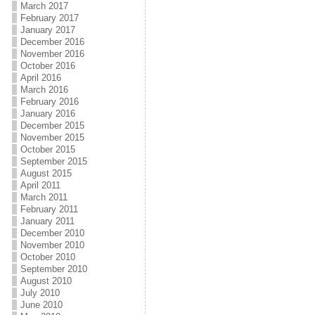
March 2017
February 2017
January 2017
December 2016
November 2016
October 2016
April 2016
March 2016
February 2016
January 2016
December 2015
November 2015
October 2015
September 2015
August 2015
April 2011
March 2011
February 2011
January 2011
December 2010
November 2010
October 2010
September 2010
August 2010
July 2010
June 2010