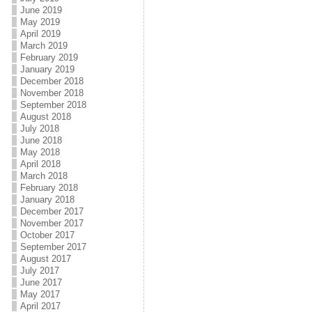
June 2019
May 2019
April 2019
March 2019
February 2019
January 2019
December 2018
November 2018
September 2018
August 2018
July 2018
June 2018
May 2018
April 2018
March 2018
February 2018
January 2018
December 2017
November 2017
October 2017
September 2017
August 2017
July 2017
June 2017
May 2017
April 2017