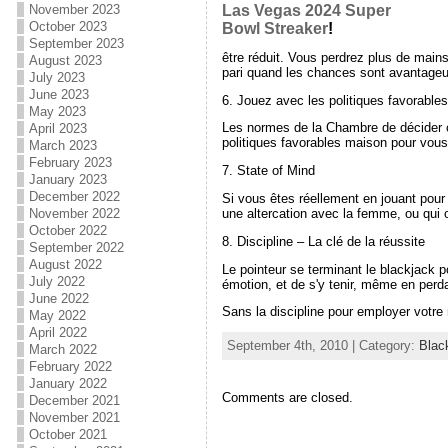
November 2023
Las Vegas 2024 Super
October 2023
Bowl Streaker
!
September 2023
être réduit. Vous perdrez plus de mains,
August 2023
pari quand les chances sont avantageux
July 2023
June 2023
6. Jouez avec les politiques favorable
May 2023
Les normes de la Chambre de décider c
April 2023
politiques favorables maison pour vous
March 2023
February 2023
7. State of Mind
January 2023
December 2022
Si vous êtes réellement en jouant pour
une altercation avec la femme, ou qui o
November 2022
October 2022
8. Discipline – La clé de la réussite
September 2022
August 2022
Le pointeur se terminant le blackjack p
July 2022
émotion, et de s'y tenir, même en perd
June 2022
Sans la discipline pour employer votre
May 2022
April 2022
September 4th, 2010 | Category:
Blac
March 2022
February 2022
January 2022
Comments are closed.
December 2021
November 2021
October 2021