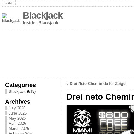
HOME
Blackjack
Insider Blackjack
Categories
«
Drei Neto Chemin de fer Zeiger
Blackjack
(948)
Drei neto Chemin
Archives
July 2026
June 2026
May 2026
April 2026
March 2026
February 2026