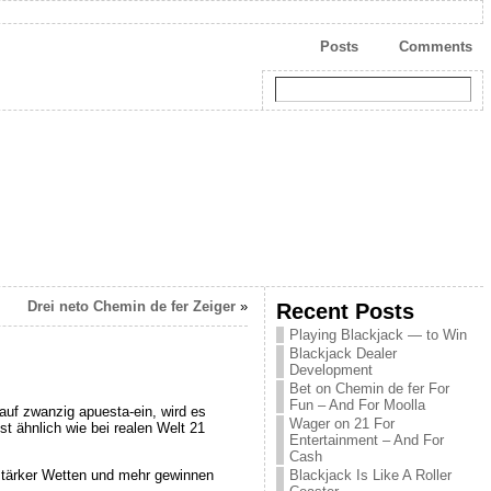
Posts
Comments
Drei neto Chemin de fer Zeiger
»
Recent Posts
Playing Blackjack — to Win
Blackjack Dealer
Development
Bet on Chemin de fer For
Fun – And For Moolla
auf zwanzig apuesta-ein, wird es
Wager on 21 For
st ähnlich wie bei realen Welt 21
Entertainment – And For
Cash
 stärker Wetten und mehr gewinnen
Blackjack Is Like A Roller