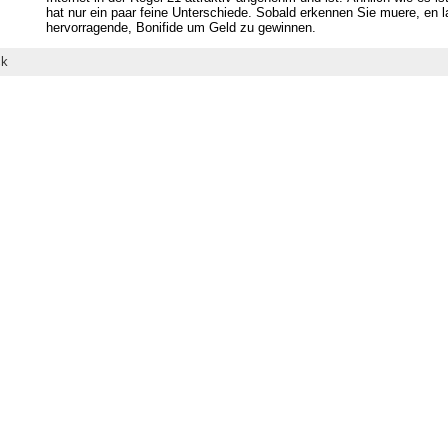
hat nur ein paar feine Unterschiede. Sobald erkennen Sie muere, en l
hervorragende, Bonifide um Geld zu gewinnen.
ck