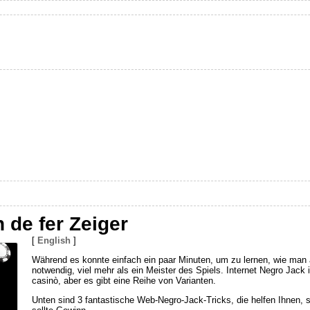
 de fer Zeiger
[
English
]
Während es konnte einfach ein paar Minuten, um zu lernen, wie man 
notwendig, viel mehr als ein Meister des Spiels. Internet Negro Jack i
casinò, aber es gibt eine Reihe von Varianten.
Unten sind 3 fantastische Web-Negro-Jack-Tricks, die helfen Ihnen,