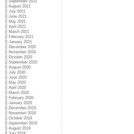
September 2021
August 2021
July 2021
June 2021
May 2021
April 2021
March 2021
February 2021
January 2021
December 2020
November 2020
October 2020
September 2020
August 2020
July 2020
June 2020
May 2020
April 2020
March 2020
February 2020
January 2020
December 2019
November 2019
October 2019
September 2019
August 2019
July 2019