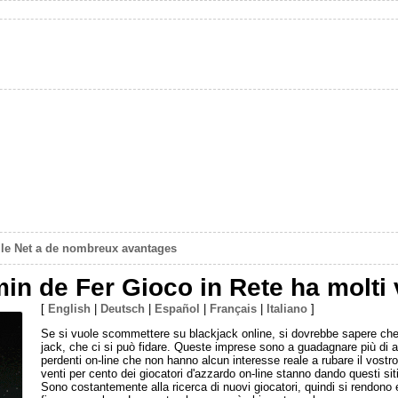
 le Net a de nombreux avantages
in de Fer Gioco in Rete ha molti
[
English
|
Deutsch
|
Español
|
Français
|
Italiano
]
Se si vuole scommettere su blackjack online, si dovrebbe sapere che
jack, che ci si può fidare. Queste imprese sono a guadagnare più di ade
perdenti on-line che non hanno alcun interesse reale a rubare il vostro
venti per cento dei giocatori d'azzardo on-line stanno dando questi siti 
Sono costantemente alla ricerca di nuovi giocatori, quindi si rendono